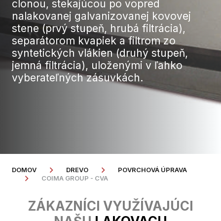
clonou, stekajúcou po vopred
nalakovanej galvanizovanej kovovej
stene (prvý stupeň, hrubá filtrácia),
separátorom kvapiek a filtrom zo
syntetických vlákien (druhý stupeň,
jemná filtrácia), uloženými v ľahko
vyberateľných zásuvkách.
DOMOV
DREVO
POVRCHOVÁ ÚPRAVA
COIMA GROUP - CVA
ZÁKAZNÍCI VYUŽÍVAJÚCI