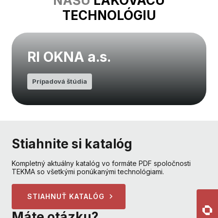
NAŠU
LAKOVACU
TECHNOLÓGIU
RI OKNA a.s.
Prípadová štúdia
Stiahnite si katalóg
Kompletný aktuálny katalóg vo formáte PDF spoločnosti
TEKMA so všetkými ponúkanými technológiami.
STIAHNUŤ KATALÓG
Máte otázku?