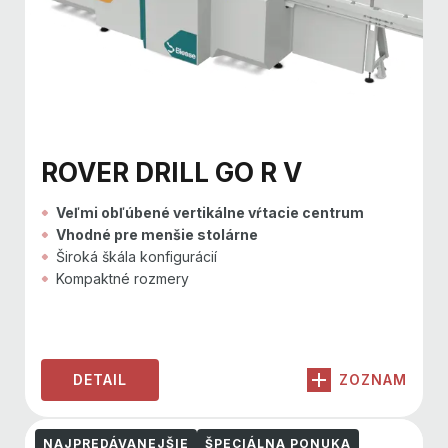
ROVER DRILL GO R V
Veľmi obľúbené vertikálne vŕtacie centrum
Vhodné pre menšie stolárne
Široká škála konfigurácií
Kompaktné rozmery
DETAIL
ZOZNAM
NAJPREDÁVANEJŠIE
ŠPECIÁLNA PONUKA