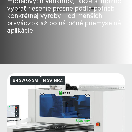
modelových variantov, takže si možno
vybrať riešenie presne podľa potrieb
konkrétnej výroby – od menších
prevádzok až po náročné priemyselné
aplikácie.
SHOWROOM
NOVINKA