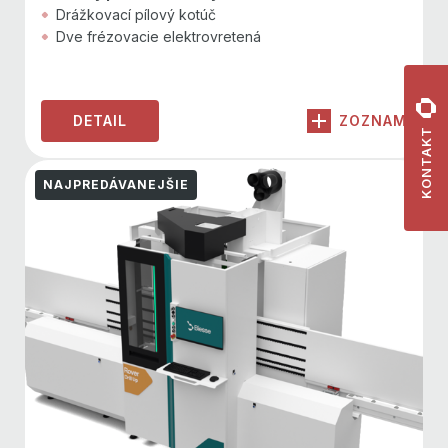
Drážkovací pílový kotúč
Dve frézovacie elektrovretená
DETAIL
ZOZNAM
KONTAKT
NAJPREDÁVANEJŠIE