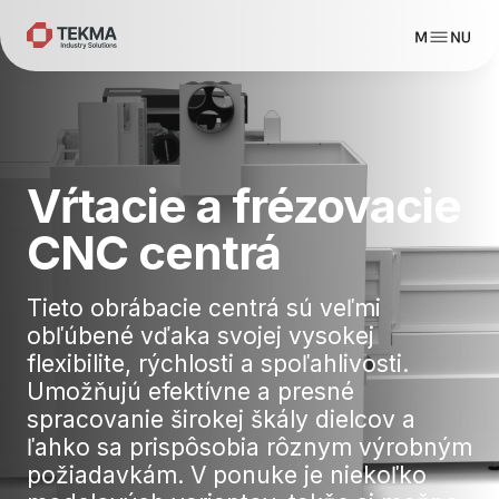
Vŕtacie a frézovacie
CNC centrá
Tieto obrábacie centrá sú veľmi
obľúbené vďaka svojej vysokej
flexibilite, rýchlosti a spoľahlivosti.
Umožňujú efektívne a presné
spracovanie širokej škály dielcov a
ľahko sa prispôsobia rôznym výrobným
požiadavkám. V ponuke je niekoľko