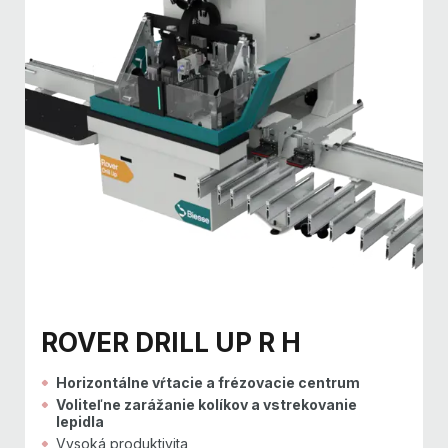
ROVER DRILL UP R H
Horizontálne vŕtacie a frézovacie centrum
Voliteľne zarážanie kolíkov a vstrekovanie
lepidla
Vysoká produktivita