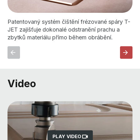
Patentovaný systém čištění frézované spáry T-
Dv
JET zajišťuje dokonalé odstranění prachu a
by
zbytků materiálu přímo během obrábění.
za
um
Video
PLAY VIDEO