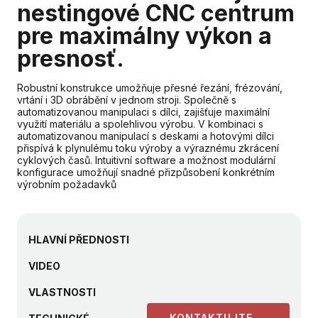
nestingové CNC centrum
pre maximálny výkon a
presnosť.
Robustní konstrukce umožňuje přesné řezání, frézování,
vrtání i 3D obrábění v jednom stroji. Společně s
automatizovanou manipulaci s dílci, zajišťuje maximální
využití materiálu a spolehlivou výrobu. V kombinaci s
automatizovanou manipulací s deskami a hotovými dílci
přispívá k plynulému toku výroby a výraznému zkrácení
cyklových časů. Intuitivní software a možnost modulární
konfigurace umožňují snadné přizpůsobení konkrétním
výrobním požadavků
HLAVNÍ PŘEDNOSTI
VIDEO
VLASTNOSTI
KONTAKTUJTE