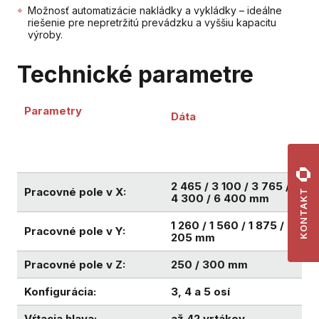
Možnosť automatizácie nakládky a vykládky – ideálne
riešenie pre nepretržitú prevádzku a vyššiu kapacitu
výroby.
Technické parametre
Parametry
Dáta
2 465 / 3 100 / 3 765 /
Pracovné pole v X:
KONTAKT
4 300 / 6 400 mm
1 260 / 1 560 / 1 875 / 2
Pracovné pole v Y:
205 mm
Pracovné pole v Z:
250 / 300 mm
Konfigurácia:
3, 4 a 5 osí
Vŕtacia hlava:
až 42 vrtákov