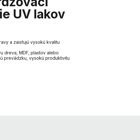
rdzovací
ie UV lakov
vy a zaisťujú vysokú kvalitu
vu dreva, MDF, plastov alebo
lnú prevádzku, vysokú produktivitu