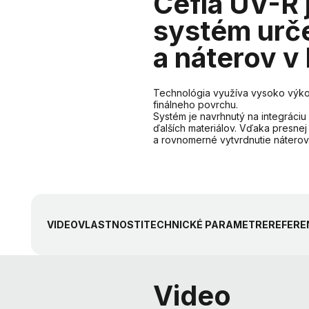
Cefla UV-R 
systém urče
a náterov v
Technológia využíva vysoko výkon
finálneho povrchu.
Systém je navrhnutý na integráciu
ďalších materiálov. Vďaka presnej
a rovnomerné vytvrdnutie náterov
VIDEO
VLASTNOSTI
TECHNICKÉ PARAMETRE
REFERE
Video