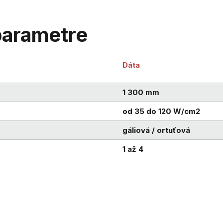
parametre
metre
D
1 300 mm
od 35 do 120 W/cm2
gáliová / ortuťová
1 až 4