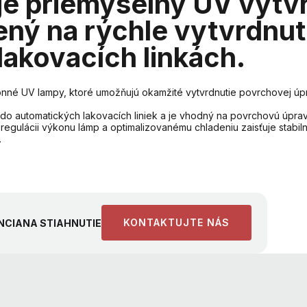
je priemyselný UV vytv
ný na rýchle vytvrdnut
 lakovacích linkách.
né UV lampy, ktoré umožňujú okamžité vytvrdnutie povrchovej úpra
 do automatických lakovacích liniek a je vhodný na povrchovú úpra
 regulácii výkonu lámp a optimalizovanému chladeniu zaisťuje stabi
.
KONTAKTUJTE NÁS
NCIA
NA STIAHNUTIE