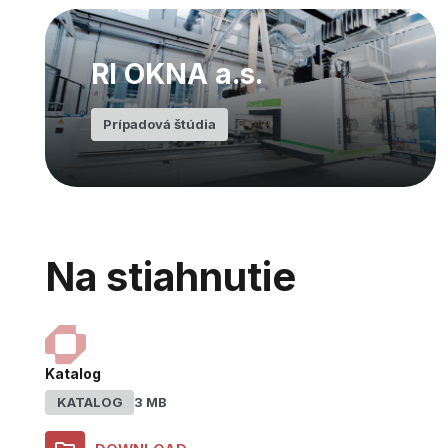
RI OKNA a.s.
Prípadová štúdia
Na stiahnutie
Katalog
KATALOG
3 MB